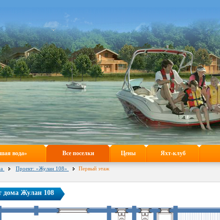
шая вода»
Все поселки
Цены
Яхт-клуб
а
Проект: «Жулан 108»
Первый этаж
 дома Жулан 108