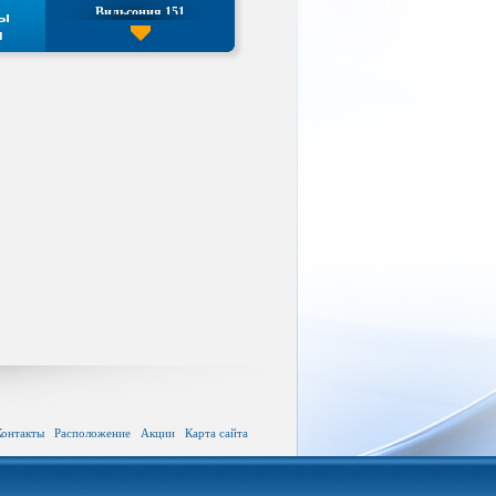
Вильсония 151
ты
и
Якана 171
Контакты
Расположение
Акции
Карта сайта