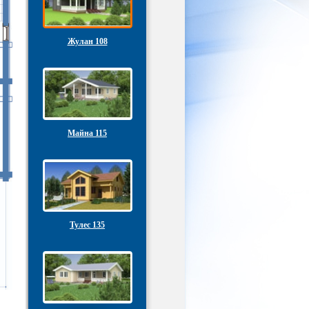
Жулан 108
Майна 115
Тулес 135