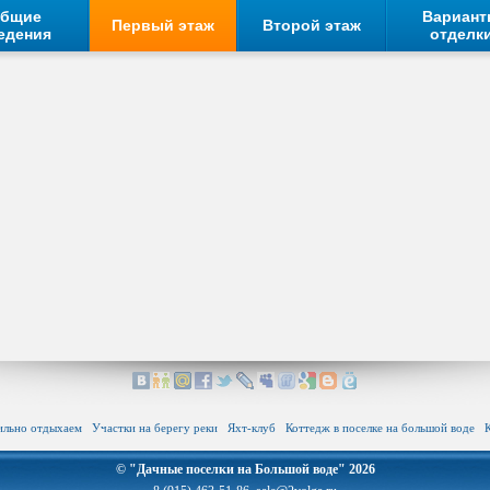
бщие
Вариан
Первый этаж
Второй этаж
едения
отделк
ильно отдыхаем
Участки на берегу реки
Яхт-клуб
Коттедж в поселке на большой воде
© "Дачные поселки на Большой воде" 2026