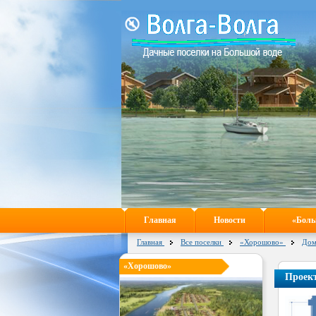
Главная
Новости
«Боль
Главная
Все поселки
«Хорошово»
Дом
«Хорошово»
Проект